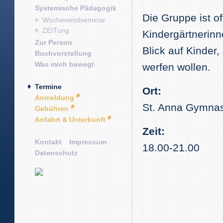
Systemische Pädagogik
Die Gruppe ist of
Wochenendseminar
ZEITung
Kindergärtnerinn
Zur Person
Blick auf Kinder
Buchvorstellung
Was mich bewegt
werfen wollen.
Termine
Ort:
Anmeldung
St. Anna Gymnas
Gebühren
Anfahrt & Unterkunft
Zeit:
Kontakt
Impressum
18.00-21.00
Datenschutz