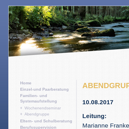
Home
ABENDGRUP
Einzel-und Paarberatung
Familien- und
Systemaufstellung
10.08.2017
Wochenendseminar
Abendgruppe
Leitung:
Eltern- und Schulberatung
Marianne Franke
Berufssupervision