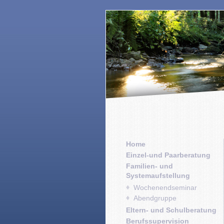
Home
Einzel-und Paarberatung
Familien- und
Systemaufstellung
Wochenendseminar
Abendgruppe
Eltern- und Schulberatung
Berufssupervision