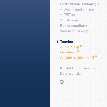
Systemische Pädagogik
Wochenendseminar
ZEITung
Zur Person
Buchvorstellung
Was mich bewegt
Termine
Anmeldung
Gebühren
Anfahrt & Unterkunft
Kontakt
Impressum
Datenschutz