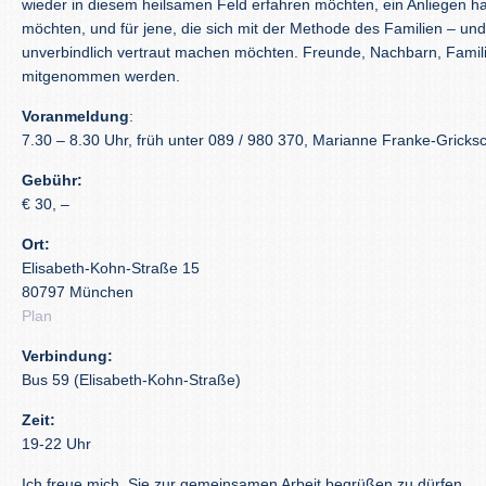
wieder in diesem heilsamen Feld erfahren möchten, ein Anliegen ha
möchten, und für jene, die sich mit der Methode des Familien – un
unverbindlich vertraut machen möchten. Freunde, Nachbarn, Fami
mitgenommen werden.
Voranmeldung
:
7.30 – 8.30 Uhr, früh unter 089 / 980 370, Marianne Franke-Gricks
Gebühr:
€ 30, –
Ort:
Elisabeth-Kohn-Straße 15
80797 München
Plan
Verbindung:
Bus 59 (Elisabeth-Kohn-Straße)
Zeit:
19-22 Uhr
Ich freue mich, Sie zur gemeinsamen Arbeit begrüßen zu dürfen.