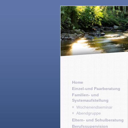
Home
Einzel-und Paarberatung
Familien- und
Systemaufstellung
Wochenendseminar
Abendgruppe
Eltern- und Schulberatung
Berufssupervision