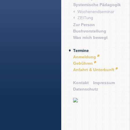
Systemische Pädagogik
Wochenendseminar
ZEITung
Zur Person
Buchvorstellung
Was mich bewegt
Termine
Anmeldung
Gebühren
Anfahrt & Unterkunft
Kontakt
Impressum
Datenschutz