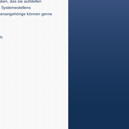
ben, das sie aufstellen
d Systemestellens
lienangehörige können gerne
ch