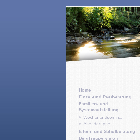
Home
Einzel-und Paarberatung
Familien- und
Systemaufstellung
Wochenendseminar
Abendgruppe
Eltern- und Schulberatung
Berufssupervision