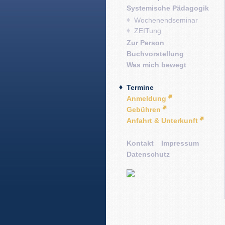
Systemische Pädagogik
Wochenendseminar
ZEITung
Zur Person
Buchvorstellung
Was mich bewegt
Termine
Anmeldung
Gebühren
Anfahrt & Unterkunft
Kontakt
Impressum
Datenschutz