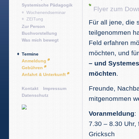
Systemische Pädagogik
Flyer zum Dow
Wochenendseminar
ZEITung
Für all jene, di
Zur Person
teilgenommen ha
Buchvorstellung
Was mich bewegt
Feld erfahren mö
möchten, und für
Termine
Anmeldung
– und Systemest
Gebühren
möchten
.
Anfahrt & Unterkunft
Freunde, Nachba
Kontakt
Impressum
Datenschutz
mitgenommen we
Voranmeldung
:
7.30 – 8.30 Uhr,
Gricksch