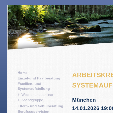
Home
ARBEITSKRE
Einzel-und Paarberatung
SYSTEMAUF
Familien- und
Systemaufstellung
Wochenendseminar
München
Abendgruppe
Eltern- und Schulberatung
14.01.2026 19:0
Berufssupervision