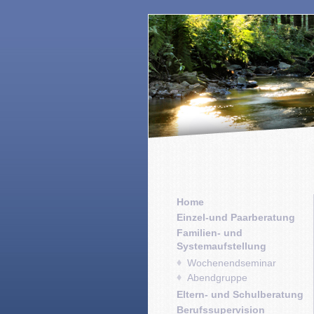
Home
Einzel-und Paarberatung
Familien- und
Systemaufstellung
Wochenendseminar
Abendgruppe
Eltern- und Schulberatung
Berufssupervision