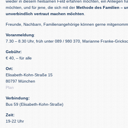
wieder in diesem heilsamen Feld erfahren möchten, ein Anliegen ha
möchten, und für jene, die sich mit der
Methode des Familien – u
unverbindlich vertraut machen möchten
.
Freunde, Nachbarn, Familienangehörige können gerne mitgenom
Voranmeldung
:
7.30 – 8.30 Uhr, früh unter 089 / 980 370, Marianne Franke-Gricks
Gebühr:
€ 40, – für alle
Ort:
Elisabeth-Kohn-Straße 15
80797 München
Plan
Verbindung:
Bus 59 (Elisabeth-Kohn-Straße)
Zeit:
19-22 Uhr