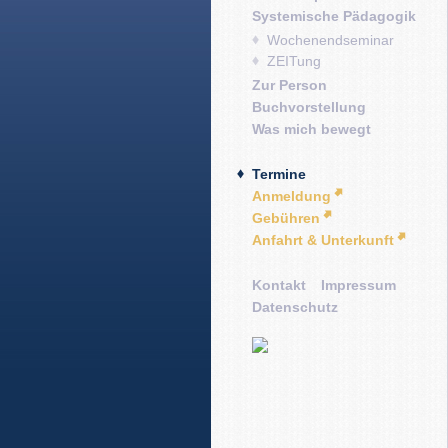
Systemische Pädagogik
Wochenendseminar
ZEITung
Zur Person
Buchvorstellung
Was mich bewegt
Termine
Anmeldung
Gebühren
Anfahrt & Unterkunft
Kontakt
Impressum
Datenschutz