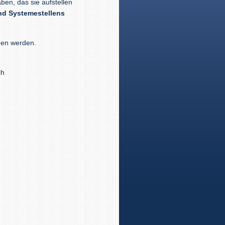
ben, das sie aufstellen
nd Systemestellens
men werden.
ch