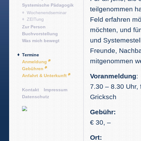
Systemische Pädagogik
teilgenommen ha
Wochenendseminar
Feld erfahren mö
ZEITung
Zur Person
möchten, und für
Buchvorstellung
und Systemestel
Was mich bewegt
Freunde, Nachba
Termine
mitgenommen we
Anmeldung
Gebühren
Voranmeldung
:
Anfahrt & Unterkunft
7.30 – 8.30 Uhr,
Kontakt
Impressum
Gricksch
Datenschutz
Gebühr:
€ 30, –
Ort: