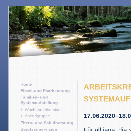
Home
ARBEITSKRE
Einzel-und Paarberatung
SYSTEMAUF
Familien- und
Systemaufstellung
Wochenendseminar
17.06.2020–18.
Abendgruppe
Eltern- und Schulberatung
Für all jene, di
Berufssupervision