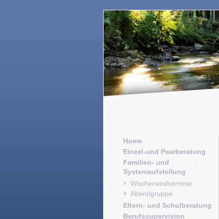
Home
Einzel-und Paarberatung
Familien- und
Systemaufstellung
Wochenendseminar
Abendgruppe
Eltern- und Schulberatung
Berufssupervision