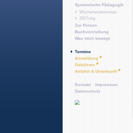
Systemische Pädagogik
Wochenendseminar
ZEITung
Zur Person
Buchvorstellung
Was mich bewegt
Termine
Anmeldung
Gebühren
Anfahrt & Unterkunft
Kontakt
Impressum
Datenschutz