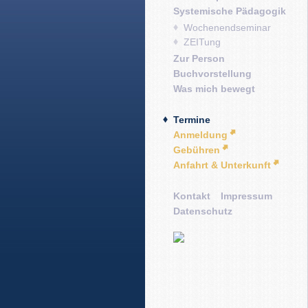
Systemische Pädagogik
Wochenendseminar
ZEITung
Zur Person
Buchvorstellung
Was mich bewegt
Termine
Anmeldung
Gebühren
Anfahrt & Unterkunft
Kontakt
Impressum
Datenschutz