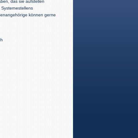
ben, das sie aufstellen
d Systemestellens
lienangehörige können gerne
ch