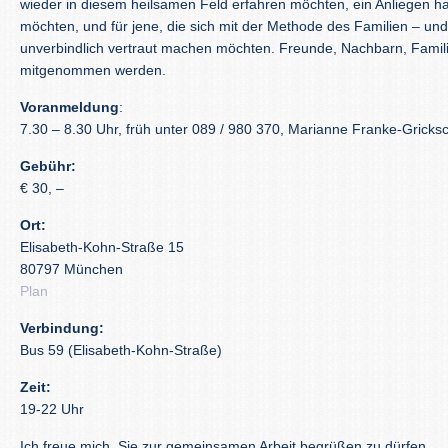
wieder in diesem heilsamen Feld erfahren möchten, ein Anliegen ha
möchten, und für jene, die sich mit der Methode des Familien – un
unverbindlich vertraut machen möchten. Freunde, Nachbarn, Fami
mitgenommen werden.
Voranmeldung
:
7.30 – 8.30 Uhr, früh unter 089 / 980 370, Marianne Franke-Gricks
Gebühr:
€ 30, –
Ort:
Elisabeth-Kohn-Straße 15
80797 München
Plan
Verbindung:
Bus 59 (Elisabeth-Kohn-Straße)
Zeit:
19-22 Uhr
Ich freue mich, Sie zur gemeinsamen Arbeit begrüßen zu dürfen.