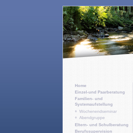
Home
Einzel-und Paarberatung
Familien- und
Systemaufstellung
Wochenendseminar
Abendgruppe
Eltern- und Schulberatung
Berufssupervision