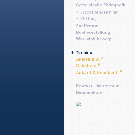
Systemische Pädagogik
Wochenendseminar
ZEITung
Zur Person
Buchvorstellung
Was mich bewegt
Termine
Anmeldung
Gebühren
Anfahrt & Unterkunft
Kontakt
Impressum
Datenschutz