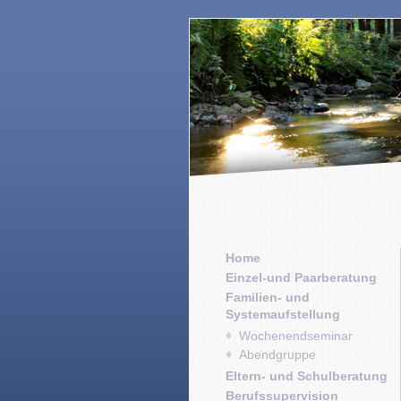
Home
Einzel-und Paarberatung
Familien- und
Systemaufstellung
Wochenendseminar
Abendgruppe
Eltern- und Schulberatung
Berufssupervision