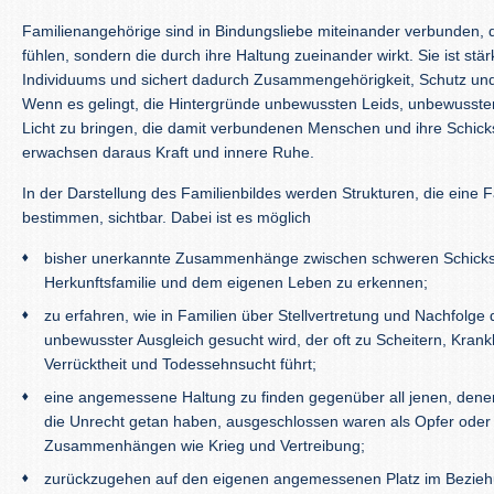
Familienangehörige sind in Bindungsliebe miteinander verbunden, d
fühlen, sondern die durch ihre Haltung zueinander wirkt. Sie ist stär
Individuums und sichert dadurch Zusammengehörigkeit, Schutz und
Wenn es gelingt, die Hintergründe unbewussten Leids, unbewusster
Licht zu bringen, die damit verbundenen Menschen und ihre Schick
erwachsen daraus Kraft und innere Ruhe.
In der Darstellung des Familienbildes werden Strukturen, die eine F
bestimmen, sichtbar. Dabei ist es möglich
bisher unerkannte Zusammenhänge zwischen schweren Schicksa
Herkunftsfamilie und dem eigenen Leben zu erkennen;
zu erfahren, wie in Familien über Stellvertretung und Nachfolg
unbewusster Ausgleich gesucht wird, der oft zu Scheitern, Krank
Verrücktheit und Todessehnsucht führt;
eine angemessene Haltung zu finden gegenüber all jenen, dene
die Unrecht getan haben, ausgeschlossen waren als Opfer oder T
Zusammenhängen wie Krieg und Vertreibung;
zurückzugehen auf den eigenen angemessenen Platz im Bezieh