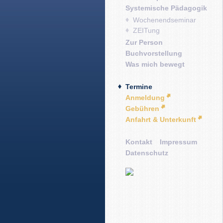
Systemische Pädagogik
Wochenendseminar
ZEITung
Zur Person
Buchvorstellung
Was mich bewegt
Termine
Anmeldung
Gebühren
Anfahrt & Unterkunft
Kontakt
Impressum
Datenschutz