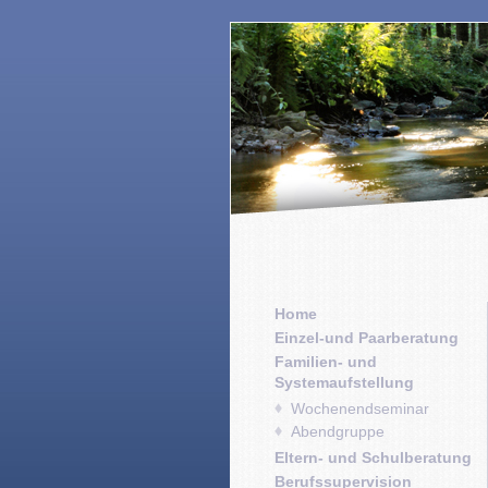
Home
Einzel-und Paarberatung
Familien- und
Systemaufstellung
Wochenendseminar
Abendgruppe
Eltern- und Schulberatung
Berufssupervision