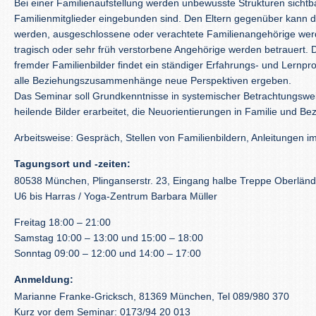
Bei einer Familienaufstellung werden unbewusste Strukturen sichtbar
Familienmitglieder eingebunden sind. Den Eltern gegenüber kann
werden, ausgeschlossene oder verachtete Familienangehörige wer
tragisch oder sehr früh verstorbene Angehörige werden betrauert. 
fremder Familienbilder findet ein ständiger Erfahrungs- und Lernpro
alle Beziehungszusammenhänge neue Perspektiven ergeben.
Das Seminar soll Grundkenntnisse in systemischer Betrachtungswei
heilende Bilder erarbeitet, die Neuorientierungen in Familie und Be
Arbeitsweise: Gespräch, Stellen von Familienbildern, Anleitungen
Tagungsort und -zeiten:
80538 München, Plinganserstr. 23, Eingang halbe Treppe Oberländ
U6 bis Harras / Yoga-Zentrum Barbara Müller
Freitag 18:00 – 21:00
Samstag 10:00 – 13:00 und 15:00 – 18:00
Sonntag 09:00 – 12:00 und 14:00 – 17:00
Anmeldung:
Marianne Franke-Gricksch, 81369 München, Tel 089/980 370
Kurz vor dem Seminar: 0173/94 20 013