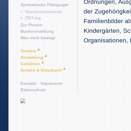
Ordnungen, Aus
Systemische Pädagogik
der Zugehörigkeit
Wochenendseminar
ZEITung
Familienbilder a
Zur Person
Kindergärten, Sc
Buchvorstellung
Was mich bewegt
Organisationen, 
Termine
Anmeldung
Gebühren
Anfahrt & Unterkunft
Kontakt
Impressum
Datenschutz