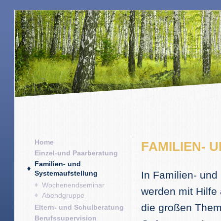
Home
FAMILIEN- 
Einzel-und Paarberatung
Familien- und
Systemaufstellung
In Familien- und
Wochenendseminar
werden mit Hilfe 
Abendgruppe
die großen Them
Eltern- und Schulberatung
Berufssupervision