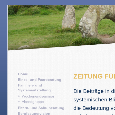
Home
ZEITUNG FÜ
Einzel-und Paarberatung
Familien- und
Systemaufstellung
Die Beiträge in 
Wochenendseminar
systemischen Bli
Abendgruppe
die Bedeutung vo
Eltern- und Schulberatung
Berufssupervision