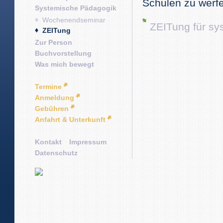
Schulen zu werf
Systemische Pädagogik
Wochenendseminar
ZEITung für sy
ZEITung
Zur Person
Buchvorstellung
Was mich bewegt
Termine
Anmeldung
Gebühren
Anfahrt & Unterkunft
Kontakt
Impressum
Datenschutz