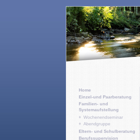
Home
Einzel-und Paarberatung
Familien- und
Systemaufstellung
Wochenendseminar
Abendgruppe
Eltern- und Schulberatung
Berufssupervision