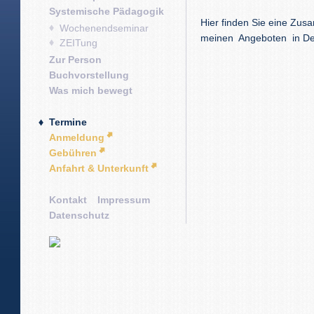
Systemische Pädagogik
Hier finden Sie eine Zus
Wochenendseminar
meinen Angeboten in Deu
ZEITung
Zur Person
Buchvorstellung
Was mich bewegt
Termine
Anmeldung
Gebühren
Anfahrt & Unterkunft
Kontakt
Impressum
Datenschutz