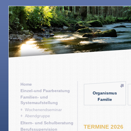
Home
Einzel-und Paarberatung
Organismus
Familien- und
Familie
Systemaufstellung
Wochenendseminar
Abendgruppe
Eltern- und Schulberatung
TERMINE 2026
Berufssupervision